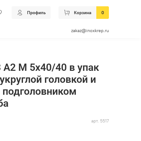
Профиль
Корзина
0
zakaz@inoxkrep.ru
 А2 M 5х40/40 в упак
лукруглой головкой и
 подголовником
ба
арт.
5517