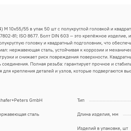
) M 10х55/55 в упак 50 шт с полукруглой головкой и квадр
7802-81; ISO 8677. Болт DIN 603 — это крепёжное изделие, 
олукруглую головку и квадратный подголовник, что обеспеч
иал: нержавеющая сталь, устойчивая к коррозии и механиче
рузки и снижает риск повреждения поверхности. Квадратн
 соединения. Полная резьба: гарантирует прочное и стабил
я для крепления деталей и узлов, которые подвергаются вы
chafer+Peters GmbH
Тип
ержавеющая сталь
Длина изделия, мм
Изделий в упаковке, шт