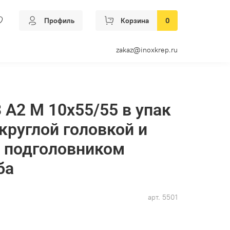
Профиль
Корзина
0
zakaz@inoxkrep.ru
 А2 M 10х55/55 в упак
круглой головкой и
 подголовником
ба
арт.
5501