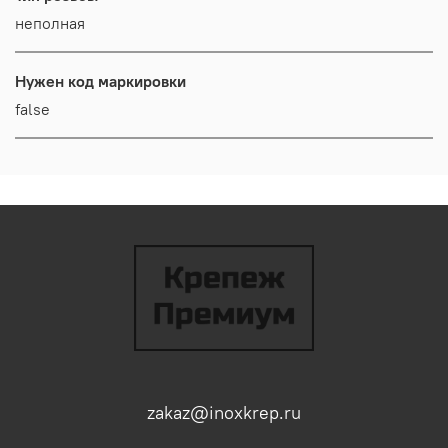
неполная
Нужен код маркировки
false
zakaz@inoxkrep.ru