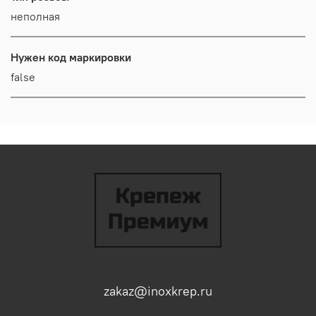
неполная
Нужен код маркировки
false
zakaz@inoxkrep.ru